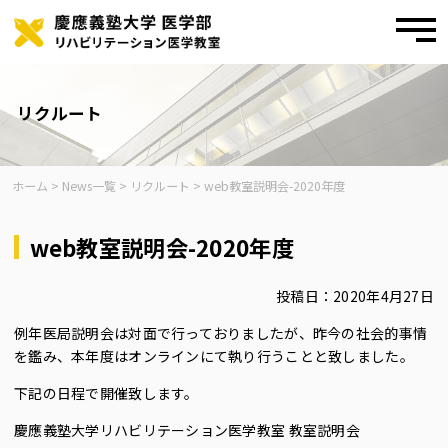
toggl
navig
Skip
to
content
リクルート
ホーム
>
News一覧
>
リクルート
>
web教室説明会-2020年度
web教室説明会-2020年度
投稿日：2020年4月27日
例年医局説明会は対面で行っておりましたが、昨今の社会的事情
を鑑み、本年度はオンラインにて執り行うことと致しました。
下記の日程で開催致します。
慶應義塾大学リハビリテーション医学教室 教室説明会