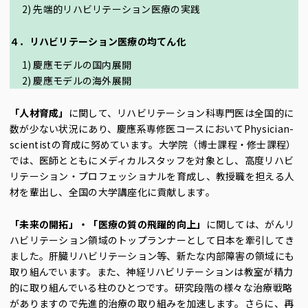
2) 先端的リハビリテーション医療の実践
４．リハビリテーション医療の均てん化
1) 慶應モデルの国内展開
2) 慶應モデルの海外展開
「人材育成」
に関して、リハビリテーション科専門医は全国的に
数が少ない状況にあり、慶應系専修医コースにおいてPhysician-
scientistの育成に努めています。大学院（博士課程・修士課程）
では、医師とともにメディカルスタッフを対象とし、高度リハビ
リテーション・プロフェッショナルを育成し、教授職を担える人
材を輩出し、全国の大学講座化に貢献します。
「未来の開拓」・「医療の質の飛躍的向上」
に関しては、がんリ
ハビリテーション領域のトップランナーとして日本を牽引してき
ました。肝臓リハビリテーション等、新たな内部障害の領域にも
取り組んでいます。また、神経リハビリテーションは教室が精力
的に取り組んでいる柱のひとつです。研究段階の様々な治療戦略
がありますので先進的治療の取り組みを加速します。さらに、再