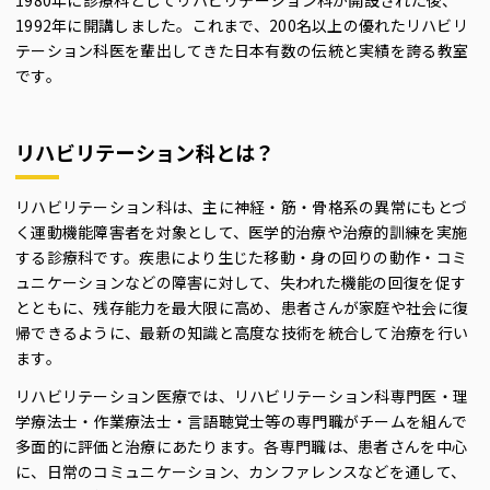
1980年に診療科としてリハビリテーション科が開設された後、
1992年に開講しました。これまで、200名以上の優れたリハビリ
テーション科医を輩出してきた日本有数の伝統と実績を誇る教室
です。
リハビリテーション科とは？
リハビリテーション科は、主に神経・筋・骨格系の異常にもとづ
く運動機能障害者を対象として、医学的治療や治療的訓練を実施
する診療科です。疾患により生じた移動・身の回りの動作・コミ
ュニケーションなどの障害に対して、失われた機能の回復を促す
とともに、残存能力を最大限に高め、患者さんが家庭や社会に復
帰できるように、最新の知識と高度な技術を統合して治療を行い
ます。
リハビリテーション医療では、リハビリテーション科専門医・理
学療法士・作業療法士・言語聴覚士等の専門職がチームを組んで
多面的に評価と治療にあたります。各専門職は、患者さんを中心
に、日常のコミュニケーション、カンファレンスなどを通して、