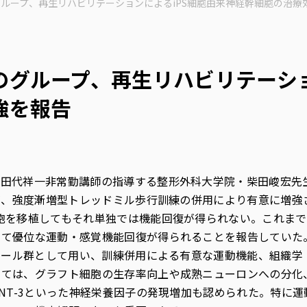
ループ、再生リハビリテーションによるiPS細胞由来神経幹細胞の治療
グループ、再生リハビリテーショ
強を報告
、田代祥一非常勤講師の指導する整形外科大学院・柴田峻宏先
果が、強度漸増型トレッドミル歩行訓練の併用により有意に増強
胞を移植してもそれ単独では機能回復が得られない。これま
して優位な運動・感覚機能回復が得られることを報告していた
トロール群として用い、訓練併用による有意な運動機能、組織
しては、グラフト細胞の生存率向上や成熟ニューロンへの分化
やNT-3といった神経栄養因子の発現増加も認められた。特に