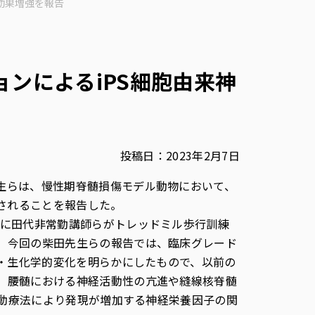
効果増強を報告
ンによるiPS細胞由来神
投稿日：2023年2月7日
生らは、慢性期脊髄損傷モデル動物において、
されることを報告した。
でに田代非常勤講師らがトレッドミル歩行訓練
。今回の柴田先生らの報告では、臨床グレード
学・生化学的変化を明らかにしたもので、以前の
、腰髄における神経活動性の亢進や縫線核脊髄
運動療法により発現が増加する神経栄養因子の関