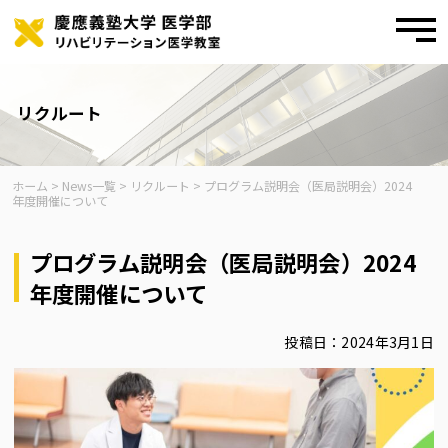
toggl
navig
Skip
to
content
リクルート
ホーム
>
News一覧
>
リクルート
>
プログラム説明会（医局説明会）2024
年度開催について
プログラム説明会（医局説明会）2024
年度開催について
投稿日：2024年3月1日