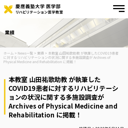
toggl
navig
Skip
to
content
業績
ホーム
>
News一覧
>
業績
>
本教室 山田祐歌助教 が執筆したCOVID19患者
に対するリハビリテーションの状況に関する多施設調査が Archives of
Physical Medicine and Rehabilitation に掲載！
本教室 山田祐歌助教 が執筆した
COVID19患者に対するリハビリテーシ
ョンの状況に関する多施設調査が
Archives of Physical Medicine and
Rehabilitation に掲載！