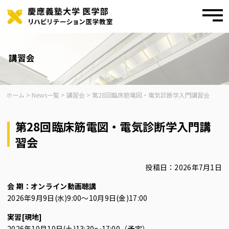
toggl
navig
Skip
to
content
講習会
ホーム
>
News一覧
>
講習会
>
第28回臨床筋電図・電気診断学入門講習会
第28回臨床筋電図・電気診断学入門講
習会
投稿日：2026年7月1日
会 期：オンライン動画聴講
2026年9月9日(水)9:00～10月9日(金)17:00
実習[現地]
2026年10月10日(土)13:30～17:00（予定）