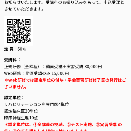
お知らせいたします。受講料のお振り込みをもって、申込受理と
させていただきます。
定 員
：60名
受講料
：
正規研修（全課程）：動画受講＋実習受講 30,000円
Web研修：動画受講のみ 15,000円
＊Web研修では認定単位の付与・学会実習研修修了証の発行はご
ざいません。
認定単位
：
リハビリテーション科専門医4単位
認定臨床医20単位
臨床神経生理10点
＊認定単位は、①全講義の視聴、②テスト実施、③実習受講 の
①〜③全てを満たした場合に付与いたします。