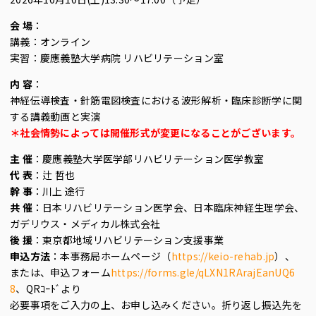
会 場
：
講義：オンライン
実習：慶應義塾大学病院 リハビリテーション室
内 容
：
神経伝導検査・針筋電図検査における波形解析・臨床診断学に関
する講義動画と実演
＊社会情勢によっては開催形式が変更になることがございます。
主 催
：慶應義塾大学医学部リハビリテーション医学教室
代 表
：辻 哲也
幹 事
：川上 途行
共 催
：日本リハビリテーション医学会、日本臨床神経生理学会、
ガデリウス・メディカル株式会社
後 援
：東京都地域リハビリテーション支援事業
申込方法
：本事務局ホームページ（
https://keio-rehab.jp
）、
または、申込フォーム
https://forms.gle/qLXN1RArajEanUQ6
8
、QRｺｰﾄﾞより
必要事項をご入力の上、お申し込みください。折り返し振込先を