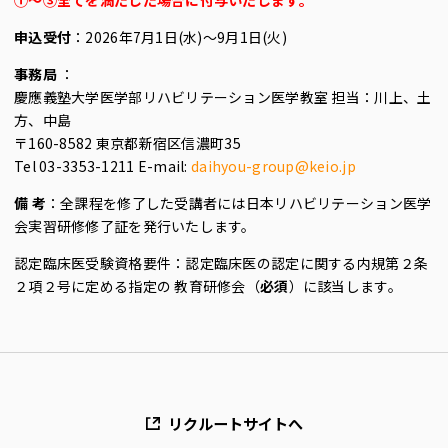
申込受付
：2026年7月1日(水)～9月1日(火)
事務局
：
慶應義塾大学医学部リハビリテーション医学教室 担当：川上、土
方、中島
〒160-8582 東京都新宿区信濃町35
Tel 03-3353-1211 E-mail:
daihyou-group@keio.jp
備 考
：全課程を修了した受講者には日本リハビリテーション医学
会実習研修修了証を発行いたします。
認定臨床医受験資格要件：認定臨床医の認定に関する内規第２条
２項２号に定める指定の 教育研修会（
必須
）に該当します。
リクルートサイトへ