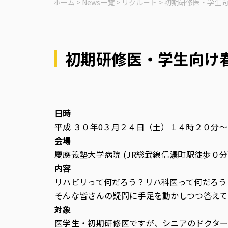
ホーム
>
News一覧
>
リクルート
>
初期研修医・学生
初期研修医・学生向け
日時
平成 ３０年0３月２４日（土）１４時２０分
会場
慶應義塾大学病院 (JR総武線信濃町駅徒歩０
内容
リハビリって何だろう？リハ科医って何だろう
そんな皆さんの疑問に手足を動かしつつ答えて
対象
医学生・初期研修医ですが、シニアのドクター