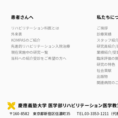
患者さんへ
私たちに
リハビリテーション科医とは
ご挨拶
外来表
診療実績
KOMPASのご紹介
スタッフ紹
先進的リハビリテーション入院治療
研究員紹介/
現在実施中の研究一覧
業績紹介/受
当科への紹介受診をご希望の方へ
臨床評価の
研究の特色
社会貢献
出版物
関連病院の
〒160-8582 東京都新宿区信濃町35
TEL.
03-3353-1211（