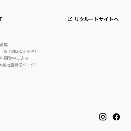
T
リクルートサイトへ
募集
（東京都JRAT関連）
料閲覧申し込み
半島地震特設ページ
instagram
face