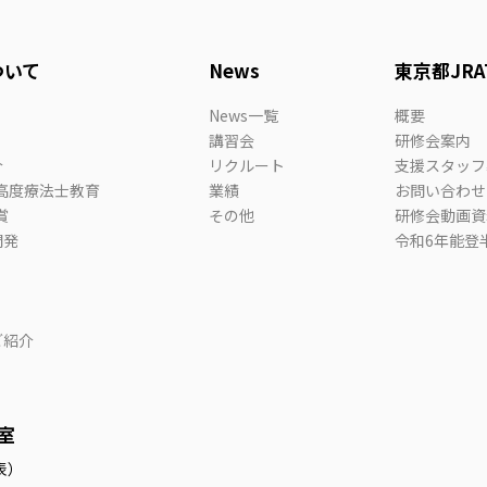
ついて
News
東京都JRA
News一覧
概要
講習会
研修会案内
介
リクルート
支援スタッフ
高度療法士教育
業績
お問い合わせ
賞
その他
研修会動画資
開発
令和6年能登
ご紹介
代表）